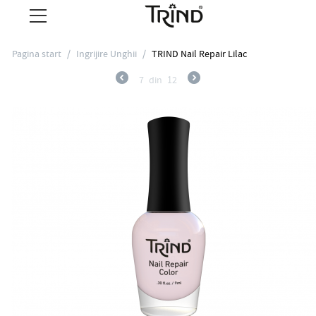
Pagina start
/
Ingrijire Unghii
/
TRIND Nail Repair Lilac
7
din
12