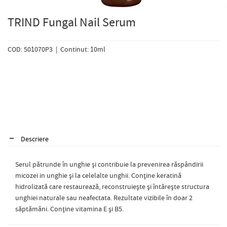
TRIND Fungal Nail Serum
COD: 501070P3 | Continut: 10ml
Descriere
Serul pătrunde în unghie și contribuie la prevenirea răspândirii
micozei in unghie și la celelalte unghii. Conține keratină
hidrolizată care restaurează, reconstruiește și întărește structura
unghiei naturale sau neafectata. Rezultate vizibile în doar 2
săptămâni. Conține vitamina E și B5.