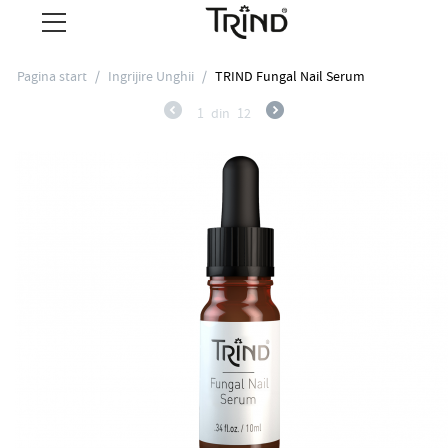
Pagina start
/
Ingrijire Unghii
/
TRIND Fungal Nail Serum
1
din
12