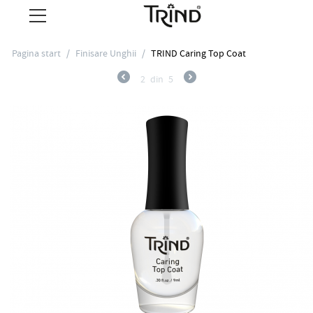
Pagina start
/
Finisare Unghii
/
TRIND Caring Top Coat
2
din
5